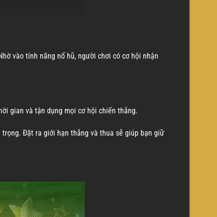
hờ vào tính năng nổ hũ, người chơi có cơ hội nhận
thời gian và tận dụng mọi cơ hội chiến thắng.
trọng. Đặt ra giới hạn thắng và thua sẽ giúp bạn giữ