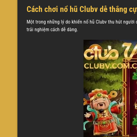
Cách chơi nổ hũ Clubv dễ thắng c
Một trong những lý do khiến
nổ hũ Clubv
thu hút người c
trải nghiệm cách dễ dàng.