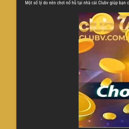
Một số lý do nên chơi nổ hũ tại nhà cái Clubv giúp bạn c