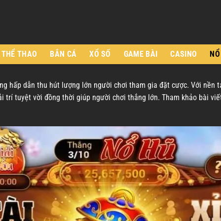
THỂ THAO
BẮN CÁ
XỔ SỐ
GAME BÀI
CASINO
NỔ
ng hấp dẫn thu hút lượng lớn người chơi tham gia đặt cược. Với nền 
i trí tuyệt vời đồng thời giúp người chơi thắng lớn. Tham khảo bài vi