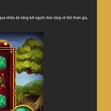
quá nhiều kỹ năng bởi người chơi cũng có thể tham gia,