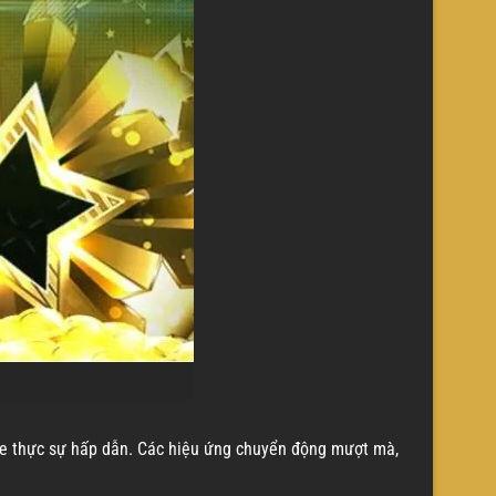
e thực sự hấp dẫn. Các hiệu ứng chuyển động mượt mà,