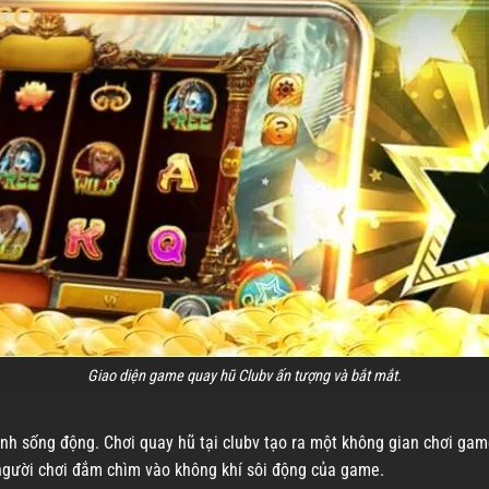
Giao diện game quay hũ Clubv ấn tượng và bắt mắt.
hanh sống động. Chơi quay
hũ tại clubv
tạo ra một không gian chơi gam
gười chơi đắm chìm vào không khí sôi động của game.