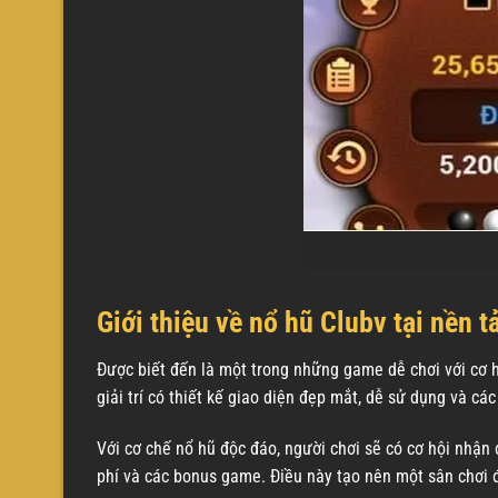
Giới thiệu về nổ hũ Clubv tại nền t
Được biết đến là một trong những game dễ chơi với cơ h
giải trí có thiết kế giao diện đẹp mắt, dễ sử dụng và các
Với cơ chế nổ hũ độc đáo, người chơi sẽ có cơ hội nhậ
phí và các bonus game. Điều này tạo nên một sân chơi đ